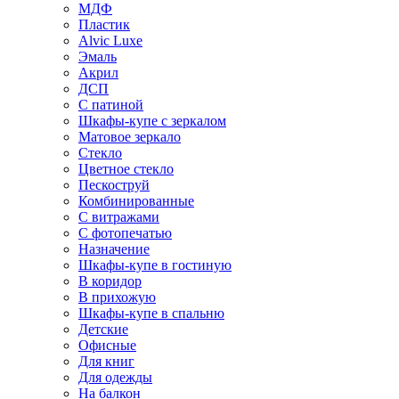
МДФ
Пластик
Alvic Luxe
Эмаль
Акрил
ДСП
С патиной
Шкафы-купе с зеркалом
Матовое зеркало
Стекло
Цветное стекло
Пескоструй
Комбинированные
С витражами
С фотопечатью
Назначение
Шкафы-купе в гостиную
В коридор
В прихожую
Шкафы-купе в спальню
Детские
Офисные
Для книг
Для одежды
На балкон