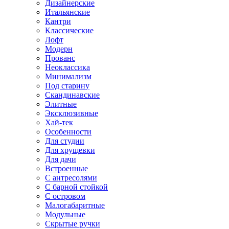
Дизайнерские
Итальянские
Кантри
Классические
Лофт
Модерн
Прованс
Неоклассика
Минимализм
Под старину
Скандинавские
Элитные
Эксклюзивные
Хай-тек
Особенности
Для студии
Для хрущевки
Для дачи
Встроенные
С антресолями
С барной стойкой
С островом
Малогабаритные
Модульные
Скрытые ручки