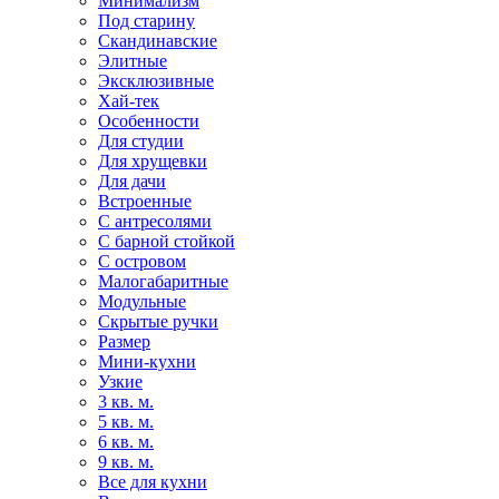
Минимализм
Под старину
Скандинавские
Элитные
Эксклюзивные
Хай-тек
Особенности
Для студии
Для хрущевки
Для дачи
Встроенные
С антресолями
С барной стойкой
С островом
Малогабаритные
Модульные
Скрытые ручки
Размер
Мини-кухни
Узкие
3 кв. м.
5 кв. м.
6 кв. м.
9 кв. м.
Все для кухни