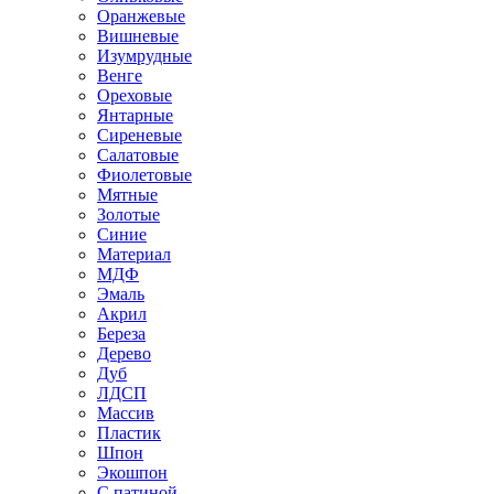
Оранжевые
Вишневые
Изумрудные
Венге
Ореховые
Янтарные
Сиреневые
Салатовые
Фиолетовые
Мятные
Золотые
Синие
Материал
МДФ
Эмаль
Акрил
Береза
Дерево
Дуб
ЛДСП
Массив
Пластик
Шпон
Экошпон
С патиной