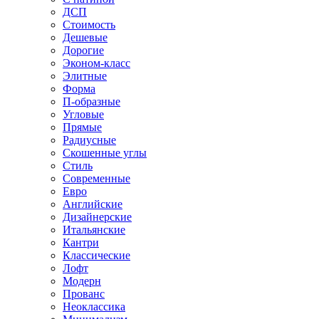
ДСП
Стоимость
Дешевые
Дорогие
Эконом-класс
Элитные
Форма
П-образные
Угловые
Прямые
Радиусные
Скошенные углы
Стиль
Современные
Евро
Английские
Дизайнерские
Итальянские
Кантри
Классические
Лофт
Модерн
Прованс
Неоклассика