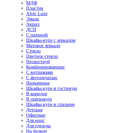
МДФ
Пластик
Alvic Luxe
Эмаль
Акрил
ДСП
С патиной
Шкафы-купе с зеркалом
Матовое зеркало
Стекло
Цветное стекло
Пескоструй
Комбинированные
С витражами
С фотопечатью
Назначение
Шкафы-купе в гостиную
В коридор
В прихожую
Шкафы-купе в спальню
Детские
Офисные
Для книг
Для одежды
На балкон