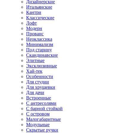
Дизайнерские
Итальянские
Кантри
Классические
Лофт
Модерн
Прованс
Неоклассика
Минимализм
Под старину
Скандинавские
Элитные
Эксклюзивные
Хай-тек
Особенности
Для студии
Для хрущевки
Для дачи
Встроенные
С антресолями
С барной стойкой
С островом
Малогабаритные
Модульные
Скрытые ручки