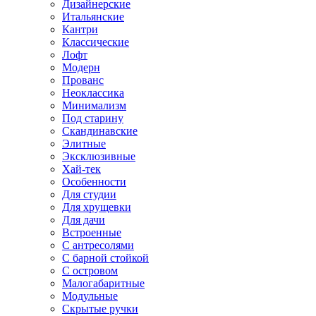
Дизайнерские
Итальянские
Кантри
Классические
Лофт
Модерн
Прованс
Неоклассика
Минимализм
Под старину
Скандинавские
Элитные
Эксклюзивные
Хай-тек
Особенности
Для студии
Для хрущевки
Для дачи
Встроенные
С антресолями
С барной стойкой
С островом
Малогабаритные
Модульные
Скрытые ручки