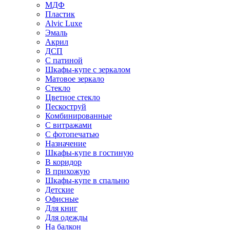
МДФ
Пластик
Alvic Luxe
Эмаль
Акрил
ДСП
С патиной
Шкафы-купе с зеркалом
Матовое зеркало
Стекло
Цветное стекло
Пескоструй
Комбинированные
С витражами
С фотопечатью
Назначение
Шкафы-купе в гостиную
В коридор
В прихожую
Шкафы-купе в спальню
Детские
Офисные
Для книг
Для одежды
На балкон