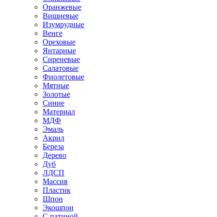
Оранжевые
Вишневые
Изумрудные
Венге
Ореховые
Янтарные
Сиреневые
Салатовые
Фиолетовые
Мятные
Золотые
Синие
Материал
МДФ
Эмаль
Акрил
Береза
Дерево
Дуб
ЛДСП
Массив
Пластик
Шпон
Экошпон
С патиной