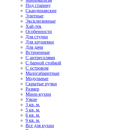
Минимализм
Под старину
Скандинавские
Элитные
Эксклюзивные
Хай-тек
Особенности
Для студии
Для хрущевки
Для дачи
Встроенные
С антресолями
С барной стойкой
С островом
Малогабаритные
Модульные
Скрытые ручки
Размер
Мини-кухни
Узкие
3 кв. м.
5 кв. м.
6 кв. м.
9 кв. м.
Все для кухни