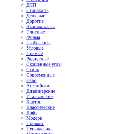
ДСП
Стоимость
Дешевые
Дорогие
Эконом-класс
Элитные
Форма
П-образные
Угловые
Прямые
Радиусные
Скошенные углы
Стиль
Современные
Евро
Английские
Дизайнерские
Итальянские
Кантри
Классические
Лофт
Модерн
Прованс
Неоклассика