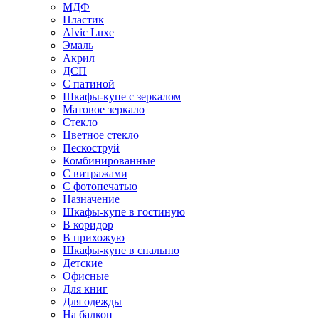
МДФ
Пластик
Alvic Luxe
Эмаль
Акрил
ДСП
С патиной
Шкафы-купе с зеркалом
Матовое зеркало
Стекло
Цветное стекло
Пескоструй
Комбинированные
С витражами
С фотопечатью
Назначение
Шкафы-купе в гостиную
В коридор
В прихожую
Шкафы-купе в спальню
Детские
Офисные
Для книг
Для одежды
На балкон