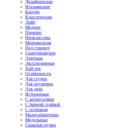
Дизайнерские
Итальянские
Кантри
Классические
Лофт
Модерн
Прованс
Неоклассика
Минимализм
Под старину
Скандинавские
Элитные
Эксклюзивные
Хай-тек
Особенности
Для студии
Для хрущевки
Для дачи
Встроенные
С антресолями
С барной стойкой
С островом
Малогабаритные
Модульные
Скрытые ручки