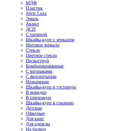
МДФ
Пластик
Alvic Luxe
Эмаль
Акрил
ДСП
С патиной
Шкафы-купе с зеркалом
Матовое зеркало
Стекло
Цветное стекло
Пескоструй
Комбинированные
С витражами
С фотопечатью
Назначение
Шкафы-купе в гостиную
В коридор
В прихожую
Шкафы-купе в спальню
Детские
Офисные
Для книг
Для одежды
На балкон