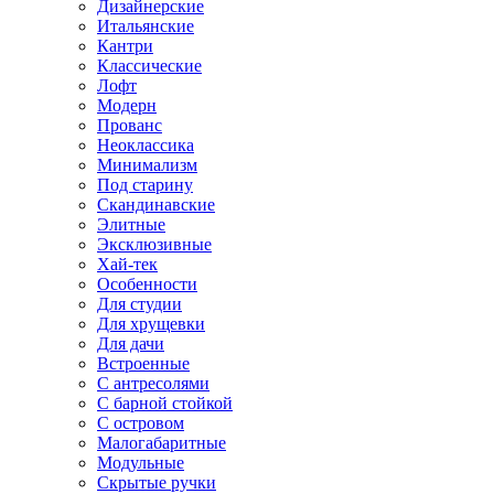
Дизайнерские
Итальянские
Кантри
Классические
Лофт
Модерн
Прованс
Неоклассика
Минимализм
Под старину
Скандинавские
Элитные
Эксклюзивные
Хай-тек
Особенности
Для студии
Для хрущевки
Для дачи
Встроенные
С антресолями
С барной стойкой
С островом
Малогабаритные
Модульные
Скрытые ручки