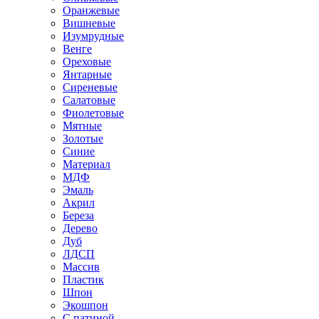
Оранжевые
Вишневые
Изумрудные
Венге
Ореховые
Янтарные
Сиреневые
Салатовые
Фиолетовые
Мятные
Золотые
Синие
Материал
МДФ
Эмаль
Акрил
Береза
Дерево
Дуб
ЛДСП
Массив
Пластик
Шпон
Экошпон
С патиной