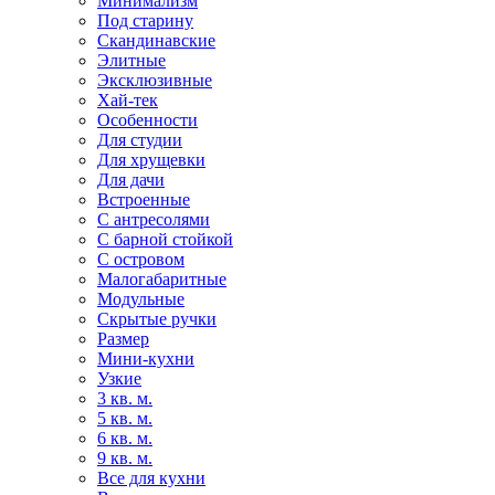
Минимализм
Под старину
Скандинавские
Элитные
Эксклюзивные
Хай-тек
Особенности
Для студии
Для хрущевки
Для дачи
Встроенные
С антресолями
С барной стойкой
С островом
Малогабаритные
Модульные
Скрытые ручки
Размер
Мини-кухни
Узкие
3 кв. м.
5 кв. м.
6 кв. м.
9 кв. м.
Все для кухни