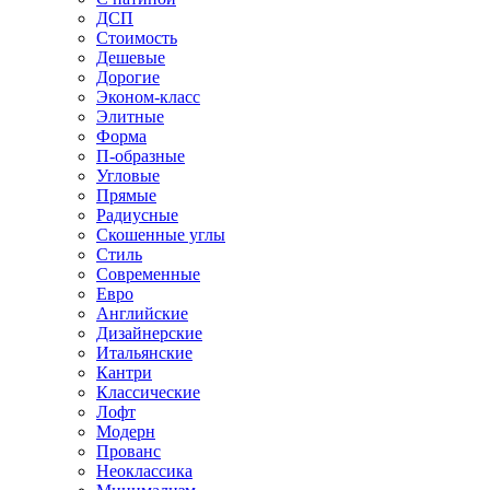
ДСП
Стоимость
Дешевые
Дорогие
Эконом-класс
Элитные
Форма
П-образные
Угловые
Прямые
Радиусные
Скошенные углы
Стиль
Современные
Евро
Английские
Дизайнерские
Итальянские
Кантри
Классические
Лофт
Модерн
Прованс
Неоклассика