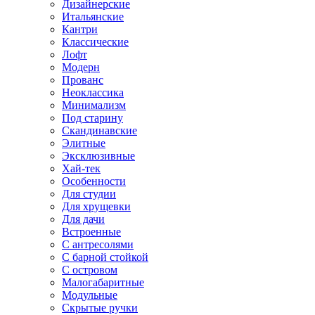
Дизайнерские
Итальянские
Кантри
Классические
Лофт
Модерн
Прованс
Неоклассика
Минимализм
Под старину
Скандинавские
Элитные
Эксклюзивные
Хай-тек
Особенности
Для студии
Для хрущевки
Для дачи
Встроенные
С антресолями
С барной стойкой
С островом
Малогабаритные
Модульные
Скрытые ручки