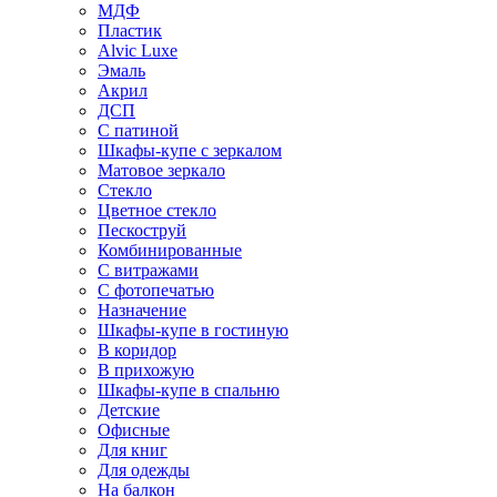
МДФ
Пластик
Alvic Luxe
Эмаль
Акрил
ДСП
С патиной
Шкафы-купе с зеркалом
Матовое зеркало
Стекло
Цветное стекло
Пескоструй
Комбинированные
С витражами
С фотопечатью
Назначение
Шкафы-купе в гостиную
В коридор
В прихожую
Шкафы-купе в спальню
Детские
Офисные
Для книг
Для одежды
На балкон