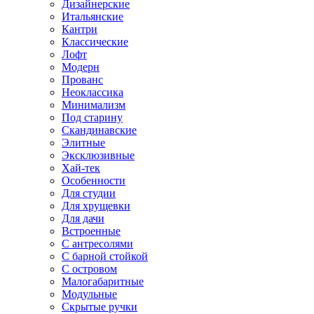
Дизайнерские
Итальянские
Кантри
Классические
Лофт
Модерн
Прованс
Неоклассика
Минимализм
Под старину
Скандинавские
Элитные
Эксклюзивные
Хай-тек
Особенности
Для студии
Для хрущевки
Для дачи
Встроенные
С антресолями
С барной стойкой
С островом
Малогабаритные
Модульные
Скрытые ручки