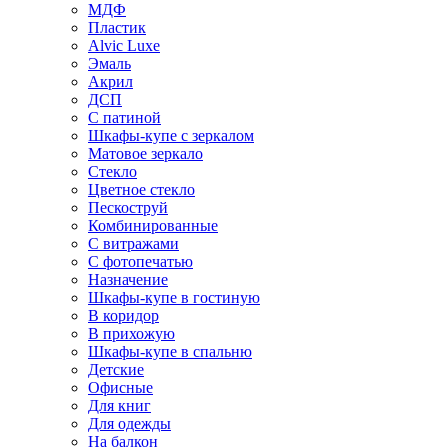
МДФ
Пластик
Alvic Luxe
Эмаль
Акрил
ДСП
С патиной
Шкафы-купе с зеркалом
Матовое зеркало
Стекло
Цветное стекло
Пескоструй
Комбинированные
С витражами
С фотопечатью
Назначение
Шкафы-купе в гостиную
В коридор
В прихожую
Шкафы-купе в спальню
Детские
Офисные
Для книг
Для одежды
На балкон