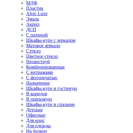
МДФ
Пластик
Alvic Luxe
Эмаль
Акрил
ДСП
С патиной
Шкафы-купе с зеркалом
Матовое зеркало
Стекло
Цветное стекло
Пескоструй
Комбинированные
С витражами
С фотопечатью
Назначение
Шкафы-купе в гостиную
В коридор
В прихожую
Шкафы-купе в спальню
Детские
Офисные
Для книг
Для одежды
На балкон