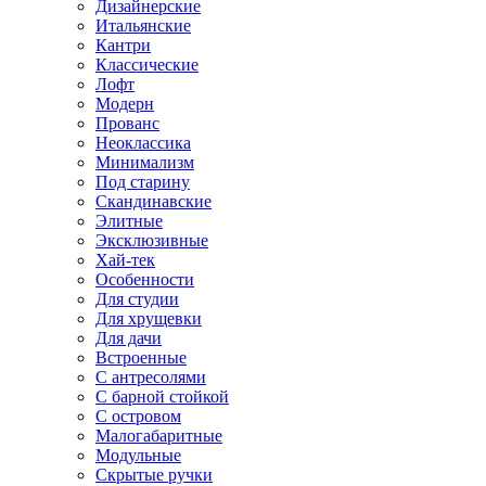
Дизайнерские
Итальянские
Кантри
Классические
Лофт
Модерн
Прованс
Неоклассика
Минимализм
Под старину
Скандинавские
Элитные
Эксклюзивные
Хай-тек
Особенности
Для студии
Для хрущевки
Для дачи
Встроенные
С антресолями
С барной стойкой
С островом
Малогабаритные
Модульные
Скрытые ручки