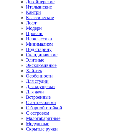
Дизайнерские
Итальянские
Кантри
Классические
Лофт
Модерн
Прованс
Неоклассика
Минимализм
Под старину
Скандинавские
Элитные
Эксклюзивные
Хай-тек
Особенности
Для студии
Для хрущевки
Для дачи
Встроенные
С антресолями
С барной стойкой
С островом
Малогабаритные
Модульные
Скрытые ручки