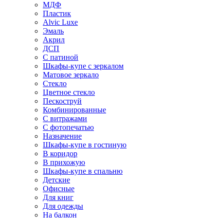
МДФ
Пластик
Alvic Luxe
Эмаль
Акрил
ДСП
С патиной
Шкафы-купе с зеркалом
Матовое зеркало
Стекло
Цветное стекло
Пескоструй
Комбинированные
С витражами
С фотопечатью
Назначение
Шкафы-купе в гостиную
В коридор
В прихожую
Шкафы-купе в спальню
Детские
Офисные
Для книг
Для одежды
На балкон