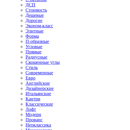
ДСП
Стоимость
Дешевые
Дорогие
Эконом-класс
Элитные
Форма
П-образные
Угловые
Прямые
Радиусные
Скошенные углы
Стиль
Современные
Евро
Английские
Дизайнерские
Итальянские
Кантри
Классические
Лофт
Модерн
Прованс
Неоклассика