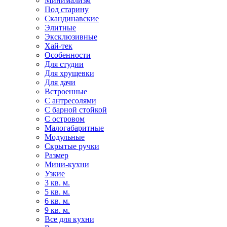
Минимализм
Под старину
Скандинавские
Элитные
Эксклюзивные
Хай-тек
Особенности
Для студии
Для хрущевки
Для дачи
Встроенные
С антресолями
С барной стойкой
С островом
Малогабаритные
Модульные
Скрытые ручки
Размер
Мини-кухни
Узкие
3 кв. м.
5 кв. м.
6 кв. м.
9 кв. м.
Все для кухни