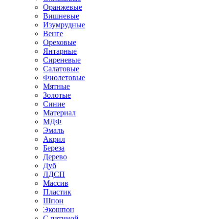
Оранжевые
Вишневые
Изумрудные
Венге
Ореховые
Янтарные
Сиреневые
Салатовые
Фиолетовые
Мятные
Золотые
Синие
Материал
МДФ
Эмаль
Акрил
Береза
Дерево
Дуб
ЛДСП
Массив
Пластик
Шпон
Экошпон
С патиной