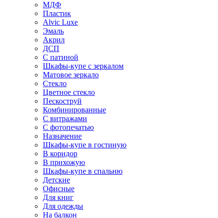
МДФ
Пластик
Alvic Luxe
Эмаль
Акрил
ДСП
С патиной
Шкафы-купе с зеркалом
Матовое зеркало
Стекло
Цветное стекло
Пескоструй
Комбинированные
С витражами
С фотопечатью
Назначение
Шкафы-купе в гостиную
В коридор
В прихожую
Шкафы-купе в спальню
Детские
Офисные
Для книг
Для одежды
На балкон