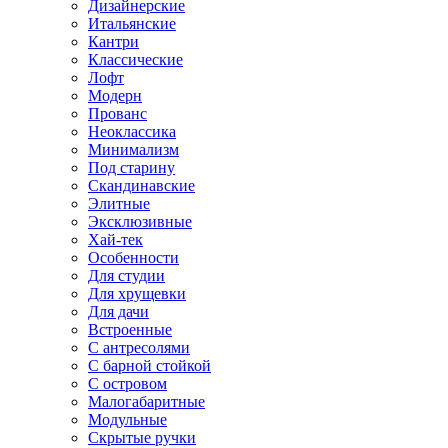
Дизайнерские
Итальянские
Кантри
Классические
Лофт
Модерн
Прованс
Неоклассика
Минимализм
Под старину
Скандинавские
Элитные
Эксклюзивные
Хай-тек
Особенности
Для студии
Для хрущевки
Для дачи
Встроенные
С антресолями
С барной стойкой
С островом
Малогабаритные
Модульные
Скрытые ручки