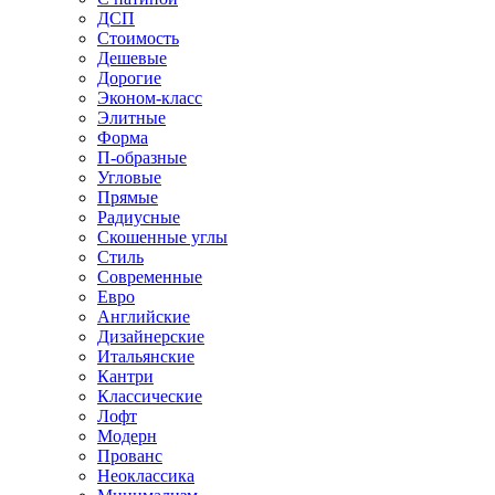
ДСП
Стоимость
Дешевые
Дорогие
Эконом-класс
Элитные
Форма
П-образные
Угловые
Прямые
Радиусные
Скошенные углы
Стиль
Современные
Евро
Английские
Дизайнерские
Итальянские
Кантри
Классические
Лофт
Модерн
Прованс
Неоклассика