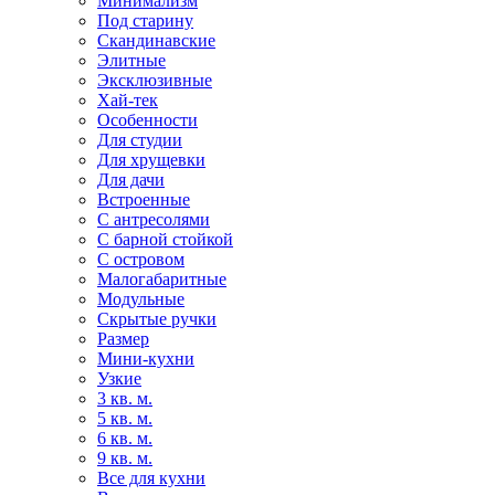
Минимализм
Под старину
Скандинавские
Элитные
Эксклюзивные
Хай-тек
Особенности
Для студии
Для хрущевки
Для дачи
Встроенные
С антресолями
С барной стойкой
С островом
Малогабаритные
Модульные
Скрытые ручки
Размер
Мини-кухни
Узкие
3 кв. м.
5 кв. м.
6 кв. м.
9 кв. м.
Все для кухни