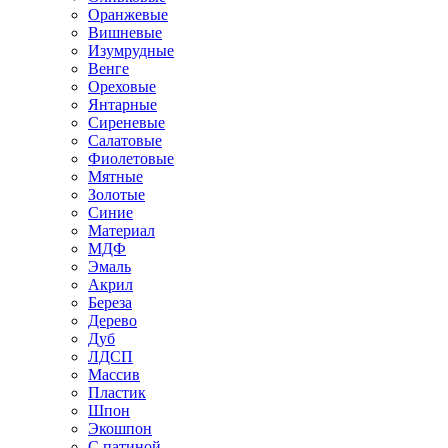
Оранжевые
Вишневые
Изумрудные
Венге
Ореховые
Янтарные
Сиреневые
Салатовые
Фиолетовые
Мятные
Золотые
Синие
Материал
МДФ
Эмаль
Акрил
Береза
Дерево
Дуб
ЛДСП
Массив
Пластик
Шпон
Экошпон
С патиной