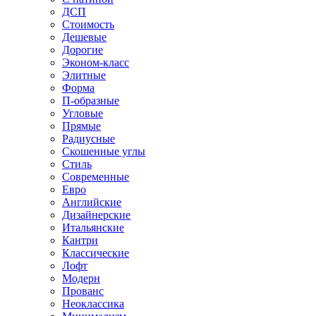
ДСП
Стоимость
Дешевые
Дорогие
Эконом-класс
Элитные
Форма
П-образные
Угловые
Прямые
Радиусные
Скошенные углы
Стиль
Современные
Евро
Английские
Дизайнерские
Итальянские
Кантри
Классические
Лофт
Модерн
Прованс
Неоклассика