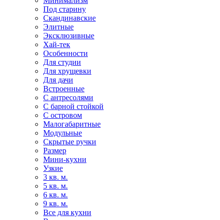
Минимализм
Под старину
Скандинавские
Элитные
Эксклюзивные
Хай-тек
Особенности
Для студии
Для хрущевки
Для дачи
Встроенные
С антресолями
С барной стойкой
С островом
Малогабаритные
Модульные
Скрытые ручки
Размер
Мини-кухни
Узкие
3 кв. м.
5 кв. м.
6 кв. м.
9 кв. м.
Все для кухни