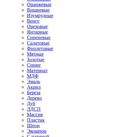
Оранжевые
Вишневые
Изумрудные
Венге
Ореховые
Янтарные
Сиреневые
Салатовые
Фиолетовые
Мятные
Золотые
Синие
Материал
МДФ
Эмаль
Акрил
Береза
Дерево
Дуб
ЛДСП
Массив
Пластик
Шпон
Экошпон
С патиной