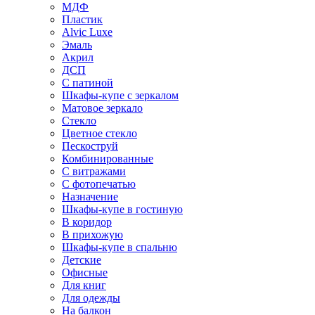
МДФ
Пластик
Alvic Luxe
Эмаль
Акрил
ДСП
С патиной
Шкафы-купе с зеркалом
Матовое зеркало
Стекло
Цветное стекло
Пескоструй
Комбинированные
С витражами
С фотопечатью
Назначение
Шкафы-купе в гостиную
В коридор
В прихожую
Шкафы-купе в спальню
Детские
Офисные
Для книг
Для одежды
На балкон