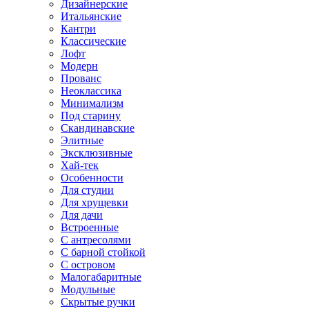
Дизайнерские
Итальянские
Кантри
Классические
Лофт
Модерн
Прованс
Неоклассика
Минимализм
Под старину
Скандинавские
Элитные
Эксклюзивные
Хай-тек
Особенности
Для студии
Для хрущевки
Для дачи
Встроенные
С антресолями
С барной стойкой
С островом
Малогабаритные
Модульные
Скрытые ручки