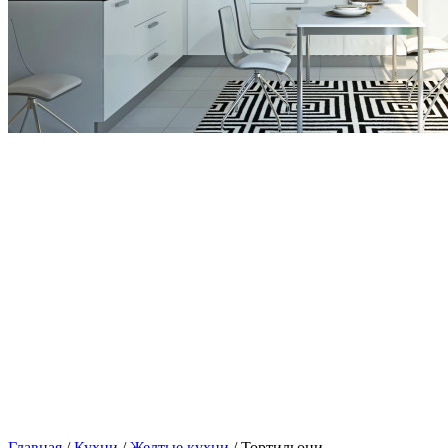
Главная
/
Кухни
/
Желтые кухни
/ Тортильони