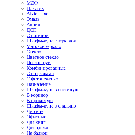
МДФ
Пластик
Alvic Luxe
Эмаль
Акрил
ДСП
С патиной
Шкафы-купе с зеркалом
Матовое зеркало
Стекло
Цветное стекло
Пескоструй
Комбинированные
С витражами
С фотопечатью
Назначение
Шкафы-купе в гостиную
В коридор
В прихожую
Шкафы-купе в спальню
Детские
Офисные
Для книг
Для одежды
На балкон