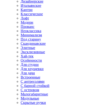
Дизайнерские
Итальянские
Кантри
Классические
Лофт
Модерн
Прованс
Неоклассика
Минимализм
Под старину
Скандинавские
Элитные
Эксклюзивные
Хай-тек
Особенности
Для студии
Для хрущевки
Для дачи
Встроенные
С антресолями
С барной стойкой
С островом
Малогабаритные
Модульные
Скрытые ручки