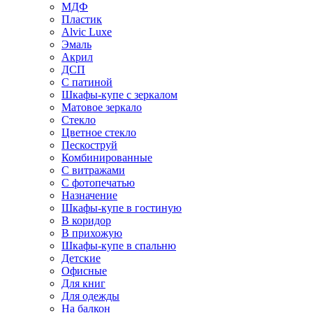
МДФ
Пластик
Alvic Luxe
Эмаль
Акрил
ДСП
С патиной
Шкафы-купе с зеркалом
Матовое зеркало
Стекло
Цветное стекло
Пескоструй
Комбинированные
С витражами
С фотопечатью
Назначение
Шкафы-купе в гостиную
В коридор
В прихожую
Шкафы-купе в спальню
Детские
Офисные
Для книг
Для одежды
На балкон