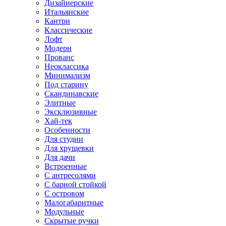
Дизайнерские
Итальянские
Кантри
Классические
Лофт
Модерн
Прованс
Неоклассика
Минимализм
Под старину
Скандинавские
Элитные
Эксклюзивные
Хай-тек
Особенности
Для студии
Для хрущевки
Для дачи
Встроенные
С антресолями
С барной стойкой
С островом
Малогабаритные
Модульные
Скрытые ручки