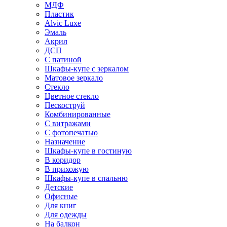
МДФ
Пластик
Alvic Luxe
Эмаль
Акрил
ДСП
С патиной
Шкафы-купе с зеркалом
Матовое зеркало
Стекло
Цветное стекло
Пескоструй
Комбинированные
С витражами
С фотопечатью
Назначение
Шкафы-купе в гостиную
В коридор
В прихожую
Шкафы-купе в спальню
Детские
Офисные
Для книг
Для одежды
На балкон