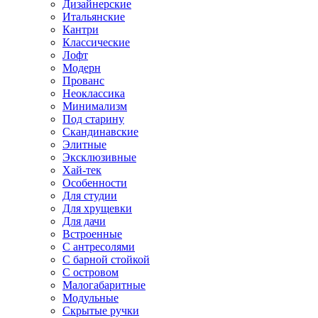
Дизайнерские
Итальянские
Кантри
Классические
Лофт
Модерн
Прованс
Неоклассика
Минимализм
Под старину
Скандинавские
Элитные
Эксклюзивные
Хай-тек
Особенности
Для студии
Для хрущевки
Для дачи
Встроенные
С антресолями
С барной стойкой
С островом
Малогабаритные
Модульные
Скрытые ручки