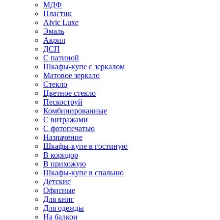
МДФ
Пластик
Alvic Luxe
Эмаль
Акрил
ДСП
С патиной
Шкафы-купе с зеркалом
Матовое зеркало
Стекло
Цветное стекло
Пескоструй
Комбинированные
С витражами
С фотопечатью
Назначение
Шкафы-купе в гостиную
В коридор
В прихожую
Шкафы-купе в спальню
Детские
Офисные
Для книг
Для одежды
На балкон