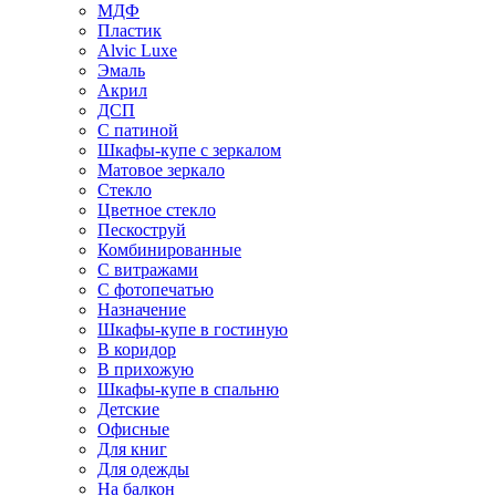
МДФ
Пластик
Alvic Luxe
Эмаль
Акрил
ДСП
С патиной
Шкафы-купе с зеркалом
Матовое зеркало
Стекло
Цветное стекло
Пескоструй
Комбинированные
С витражами
С фотопечатью
Назначение
Шкафы-купе в гостиную
В коридор
В прихожую
Шкафы-купе в спальню
Детские
Офисные
Для книг
Для одежды
На балкон