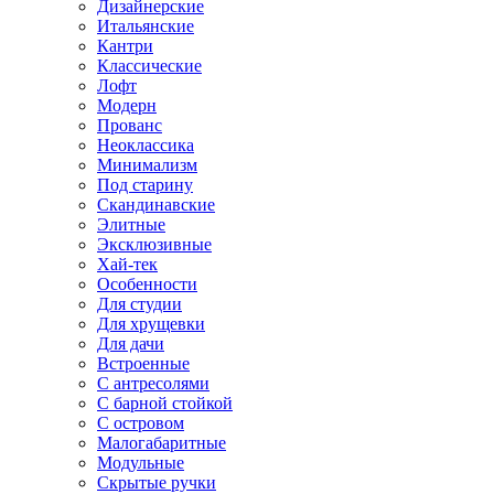
Дизайнерские
Итальянские
Кантри
Классические
Лофт
Модерн
Прованс
Неоклассика
Минимализм
Под старину
Скандинавские
Элитные
Эксклюзивные
Хай-тек
Особенности
Для студии
Для хрущевки
Для дачи
Встроенные
С антресолями
С барной стойкой
С островом
Малогабаритные
Модульные
Скрытые ручки