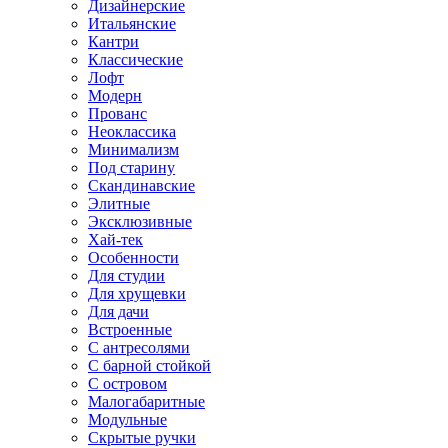
Дизайнерские
Итальянские
Кантри
Классические
Лофт
Модерн
Прованс
Неоклассика
Минимализм
Под старину
Скандинавские
Элитные
Эксклюзивные
Хай-тек
Особенности
Для студии
Для хрущевки
Для дачи
Встроенные
С антресолями
С барной стойкой
С островом
Малогабаритные
Модульные
Скрытые ручки