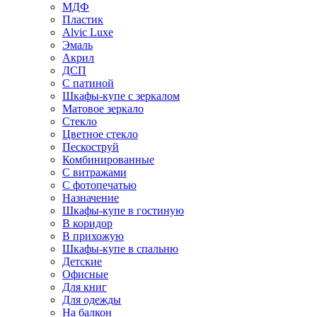
МДФ
Пластик
Alvic Luxe
Эмаль
Акрил
ДСП
С патиной
Шкафы-купе с зеркалом
Матовое зеркало
Стекло
Цветное стекло
Пескоструй
Комбинированные
С витражами
С фотопечатью
Назначение
Шкафы-купе в гостиную
В коридор
В прихожую
Шкафы-купе в спальню
Детские
Офисные
Для книг
Для одежды
На балкон