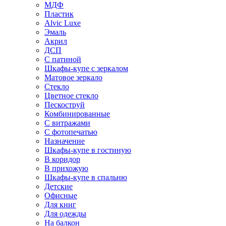
МДФ
Пластик
Alvic Luxe
Эмаль
Акрил
ДСП
С патиной
Шкафы-купе с зеркалом
Матовое зеркало
Стекло
Цветное стекло
Пескоструй
Комбинированные
С витражами
С фотопечатью
Назначение
Шкафы-купе в гостиную
В коридор
В прихожую
Шкафы-купе в спальню
Детские
Офисные
Для книг
Для одежды
На балкон