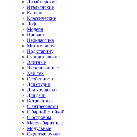
Дизайнерские
Итальянские
Кантри
Классические
Лофт
Модерн
Прованс
Неоклассика
Минимализм
Под старину
Скандинавские
Элитные
Эксклюзивные
Хай-тек
Особенности
Для студии
Для хрущевки
Для дачи
Встроенные
С антресолями
С барной стойкой
С островом
Малогабаритные
Модульные
Скрытые ручки