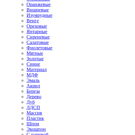
Оранжевые
Вишневые
Изумрудные
Венге
Ореховые
Янтарные
Сиреневые
Салатовые
Фиолетовые
Мятные
Золотые
Синие
Материал
МДФ
Эмаль
Акрил
Береза
Дерево
Дуб
ЛДСП
Массив
Пластик
Шпон
Экошпон
С патиной