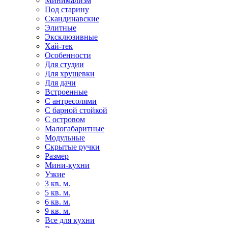
Минимализм
Под старину
Скандинавские
Элитные
Эксклюзивные
Хай-тек
Особенности
Для студии
Для хрущевки
Для дачи
Встроенные
С антресолями
С барной стойкой
С островом
Малогабаритные
Модульные
Скрытые ручки
Размер
Мини-кухни
Узкие
3 кв. м.
5 кв. м.
6 кв. м.
9 кв. м.
Все для кухни