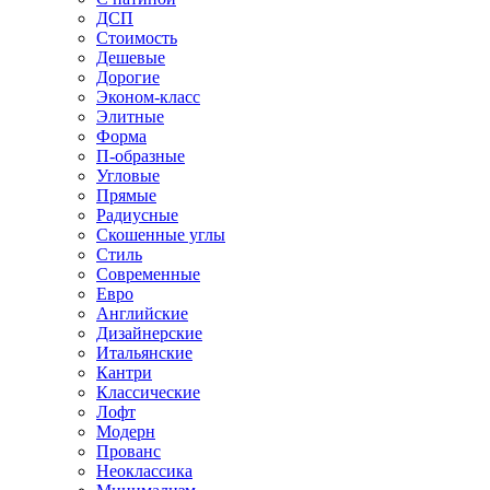
ДСП
Стоимость
Дешевые
Дорогие
Эконом-класс
Элитные
Форма
П-образные
Угловые
Прямые
Радиусные
Скошенные углы
Стиль
Современные
Евро
Английские
Дизайнерские
Итальянские
Кантри
Классические
Лофт
Модерн
Прованс
Неоклассика