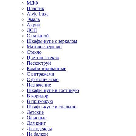
МДФ
Пластик
Alvic Luxe
Эмаль
Акрил
ДСП
С патиной
Шкафы-купе с зеркалом
Матовое зеркало
Стекло
Цветное стекло
Пескоструй
Комбинированные
С витражами
С фотопечатью
Назначение
Шкафы-купе в гостиную
В коридор
В прихожую
Шкафы-купе в спальню
Детские
Офисные
Для книг
Для одежды
На балкон