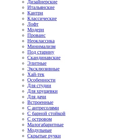
Дизайнерские
Итальянские
Кантри
Классические
Лофт
Модерн
Прованс
Неоклассика
Минимализм
Под старину
Скандинавские
Элитные
Эксклюзивные
Хай-тек
Особенности
Для студии
Для хрущевки
Для дачи
Встроенные
С антресолями
С барной стойкой
С островом
Малогабаритные
Модульные
Скрытые ручки