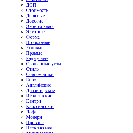
ДСП
Стоимость
Дешевые
Дорогие
Эконом-класс
Элитные
Форма
П-образные
Угловые
Прямые
Радиусные
Скошенные углы
Стиль
Современные
Евро
Английские
Дизайнерские
Итальянские
Кантри
Классические
Лофт
Модерн
Прованс
Неоклассика