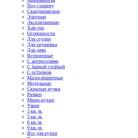
Минимализм
Под старину
Скандинавские
Элитные
Эксклюзивные
Хай-тек
Особенности
Для студии
Для хрущевки
Для дачи
Встроенные
С антресолями
С барной стойкой
С островом
Малогабаритные
Модульные
Скрытые ручки
Размер
Мини-кухни
Узкие
3 кв. м.
5 кв. м.
6 кв. м.
9 кв. м.
Все для кухни