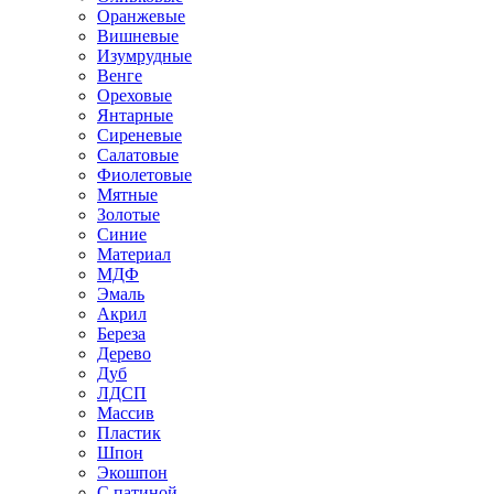
Оранжевые
Вишневые
Изумрудные
Венге
Ореховые
Янтарные
Сиреневые
Салатовые
Фиолетовые
Мятные
Золотые
Синие
Материал
МДФ
Эмаль
Акрил
Береза
Дерево
Дуб
ЛДСП
Массив
Пластик
Шпон
Экошпон
С патиной