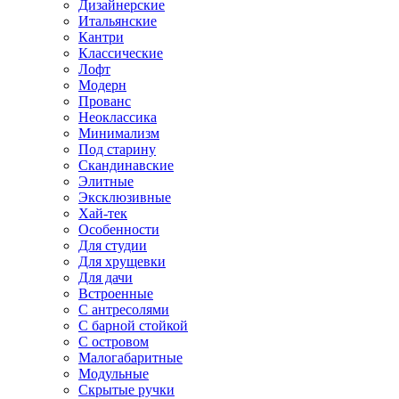
Дизайнерские
Итальянские
Кантри
Классические
Лофт
Модерн
Прованс
Неоклассика
Минимализм
Под старину
Скандинавские
Элитные
Эксклюзивные
Хай-тек
Особенности
Для студии
Для хрущевки
Для дачи
Встроенные
С антресолями
С барной стойкой
С островом
Малогабаритные
Модульные
Скрытые ручки