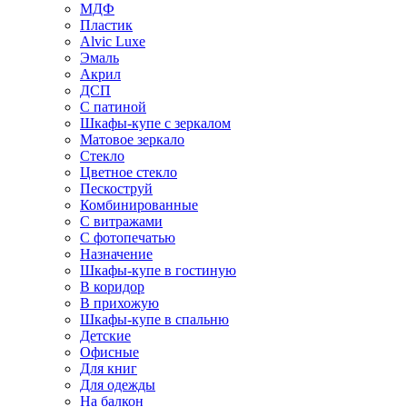
МДФ
Пластик
Alvic Luxe
Эмаль
Акрил
ДСП
С патиной
Шкафы-купе с зеркалом
Матовое зеркало
Стекло
Цветное стекло
Пескоструй
Комбинированные
С витражами
С фотопечатью
Назначение
Шкафы-купе в гостиную
В коридор
В прихожую
Шкафы-купе в спальню
Детские
Офисные
Для книг
Для одежды
На балкон