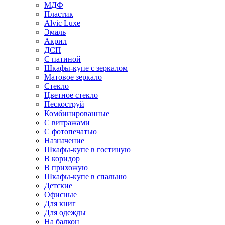
МДФ
Пластик
Alvic Luxe
Эмаль
Акрил
ДСП
С патиной
Шкафы-купе с зеркалом
Матовое зеркало
Стекло
Цветное стекло
Пескоструй
Комбинированные
С витражами
С фотопечатью
Назначение
Шкафы-купе в гостиную
В коридор
В прихожую
Шкафы-купе в спальню
Детские
Офисные
Для книг
Для одежды
На балкон