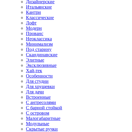
Дизайнерские
Итальянские
Кантри
Классические
Лофт
Модерн
Прованс
Неоклассика
Минимализм
Под старину
Скандинавские
Элитные
Эксклюзивные
Хай-тек
Особенности
Для студии
Для хрущевки
Для дачи
Встроенные
С антресолями
С барной стойкой
С островом
Малогабаритные
Модульные
Скрытые ручки