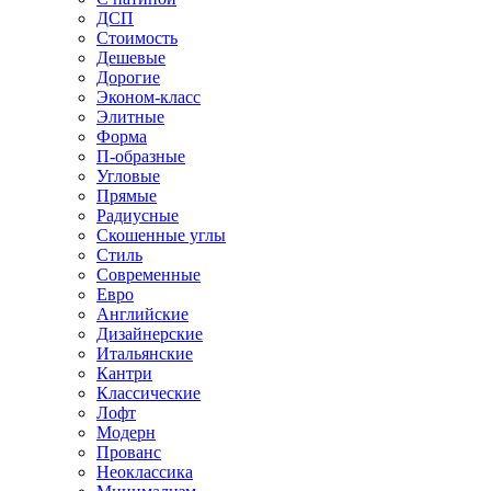
ДСП
Стоимость
Дешевые
Дорогие
Эконом-класс
Элитные
Форма
П-образные
Угловые
Прямые
Радиусные
Скошенные углы
Стиль
Современные
Евро
Английские
Дизайнерские
Итальянские
Кантри
Классические
Лофт
Модерн
Прованс
Неоклассика