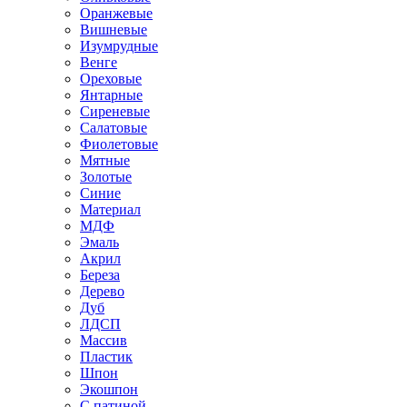
Оранжевые
Вишневые
Изумрудные
Венге
Ореховые
Янтарные
Сиреневые
Салатовые
Фиолетовые
Мятные
Золотые
Синие
Материал
МДФ
Эмаль
Акрил
Береза
Дерево
Дуб
ЛДСП
Массив
Пластик
Шпон
Экошпон
С патиной