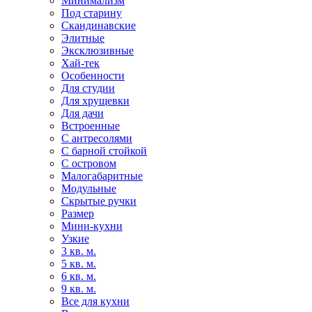
Минимализм
Под старину
Скандинавские
Элитные
Эксклюзивные
Хай-тек
Особенности
Для студии
Для хрущевки
Для дачи
Встроенные
С антресолями
С барной стойкой
С островом
Малогабаритные
Модульные
Скрытые ручки
Размер
Мини-кухни
Узкие
3 кв. м.
5 кв. м.
6 кв. м.
9 кв. м.
Все для кухни