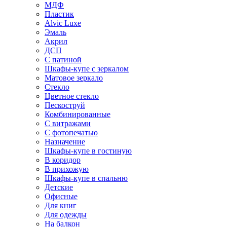
МДФ
Пластик
Alvic Luxe
Эмаль
Акрил
ДСП
С патиной
Шкафы-купе с зеркалом
Матовое зеркало
Стекло
Цветное стекло
Пескоструй
Комбинированные
С витражами
С фотопечатью
Назначение
Шкафы-купе в гостиную
В коридор
В прихожую
Шкафы-купе в спальню
Детские
Офисные
Для книг
Для одежды
На балкон