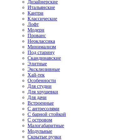
Дизайнерские
Итальянские
Кантри
Классические
Лофт
Модерн
Прованс
Неоклассика
Минимализм
Под старину
Скандинавские
Элитные
Эксклюзивные
Хай-тек
Особенности
Для студии
Для хрущевки
Для дачи
Встроенные
С антресолями
С барной стойкой
С островом
Малогабаритные
Модульные
Скрытые ручки