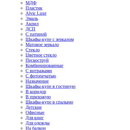
МДФ
Пластик
Alvic Luxe
Эмаль
Акрил
ДСП
С патиной
Шкафы-купе с зеркалом
Матовое зеркало
Стекло
Цветное стекло
Пескоструй
Комбинированные
С витражами
С фотопечатью
Назначение
Шкафы-купе в гостиную
В коридор
В прихожую
Шкафы-купе в спальню
Детские
Офисные
Для книг
Для одежды
На балкон