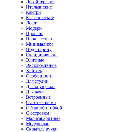
Дизайнерские
Итальянские
Кантри
Классические
Лофт
Модерн
Прованс
Неоклассика
Минимализм
Под старину
Скандинавские
Элитные
Эксклюзивные
Хай-тек
Особенности
Для студии
Для хрущевки
Для дачи
Встроенные
С антресолями
С барной стойкой
С островом
Малогабаритные
Модульные
Скрытые ручки