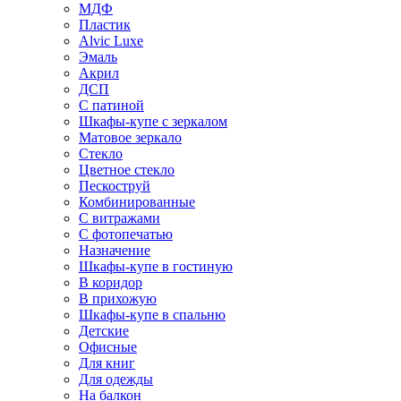
МДФ
Пластик
Alvic Luxe
Эмаль
Акрил
ДСП
С патиной
Шкафы-купе с зеркалом
Матовое зеркало
Стекло
Цветное стекло
Пескоструй
Комбинированные
С витражами
С фотопечатью
Назначение
Шкафы-купе в гостиную
В коридор
В прихожую
Шкафы-купе в спальню
Детские
Офисные
Для книг
Для одежды
На балкон