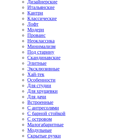
Дизайнерские
Итальянские
Кантри
Классические
Лофт
Модерн
Прованс
Неоклассика
Минимализм
Под старину
Скандинавские
Элитные
Эксклюзивные
Хай-тек
Особенности
Для студии
Для хрущевки
Для дачи
Встроенные
С антресолями
С барной стойкой
С островом
Малогабаритные
Модульные
Скрытые ручки