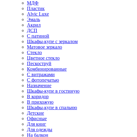
МДФ
Пластик
Alvic Luxe
Эмаль
Акрил
ДСП
С патиной
Шкафы-купе с зеркалом
Матовое зеркало
Стекло
Цветное стекло
Пескоструй
Комбинированные
С витражами
С фотопечатью
Назначение
Шкафы-купе в гостиную
В коридор
В прихожую
Шкафы-купе в спальню
Детские
Офисные
Для книг
Для одежды
На балкон