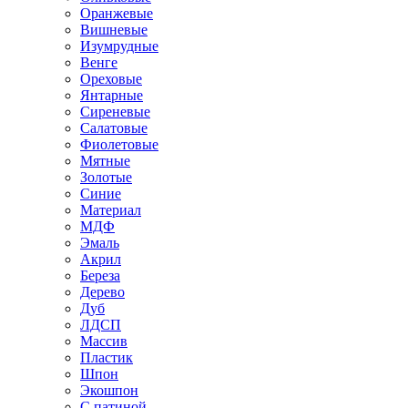
Оранжевые
Вишневые
Изумрудные
Венге
Ореховые
Янтарные
Сиреневые
Салатовые
Фиолетовые
Мятные
Золотые
Синие
Материал
МДФ
Эмаль
Акрил
Береза
Дерево
Дуб
ЛДСП
Массив
Пластик
Шпон
Экошпон
С патиной