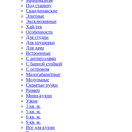
Минимализм
Под старину
Скандинавские
Элитные
Эксклюзивные
Хай-тек
Особенности
Для студии
Для хрущевки
Для дачи
Встроенные
С антресолями
С барной стойкой
С островом
Малогабаритные
Модульные
Скрытые ручки
Размер
Мини-кухни
Узкие
3 кв. м.
5 кв. м.
6 кв. м.
9 кв. м.
Все для кухни