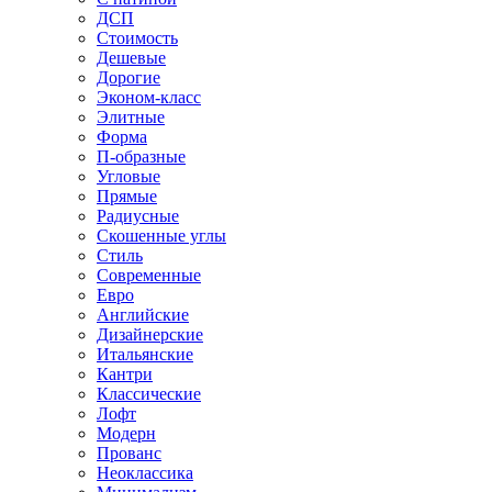
ДСП
Стоимость
Дешевые
Дорогие
Эконом-класс
Элитные
Форма
П-образные
Угловые
Прямые
Радиусные
Скошенные углы
Стиль
Современные
Евро
Английские
Дизайнерские
Итальянские
Кантри
Классические
Лофт
Модерн
Прованс
Неоклассика