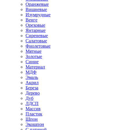
Оранжевые
Вишневые
Изумрудные
Венге
Ореховые
Янтарные
Сиреневые
Салатовые
Фиолетовые
Мятные
Золотые
Синие
Материал
МДФ
Эмаль
Акрил
Береза
Дерево
Дуб
ЛДСП
Массив
Пластик
Шпон
Экошпон
С патиной