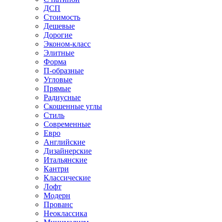
ДСП
Стоимость
Дешевые
Дорогие
Эконом-класс
Элитные
Форма
П-образные
Угловые
Прямые
Радиусные
Скошенные углы
Стиль
Современные
Евро
Английские
Дизайнерские
Итальянские
Кантри
Классические
Лофт
Модерн
Прованс
Неоклассика