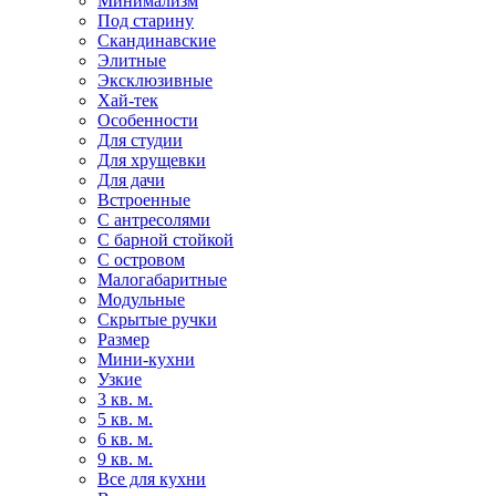
Минимализм
Под старину
Скандинавские
Элитные
Эксклюзивные
Хай-тек
Особенности
Для студии
Для хрущевки
Для дачи
Встроенные
С антресолями
С барной стойкой
С островом
Малогабаритные
Модульные
Скрытые ручки
Размер
Мини-кухни
Узкие
3 кв. м.
5 кв. м.
6 кв. м.
9 кв. м.
Все для кухни