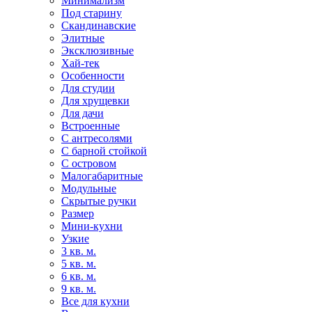
Минимализм
Под старину
Скандинавские
Элитные
Эксклюзивные
Хай-тек
Особенности
Для студии
Для хрущевки
Для дачи
Встроенные
С антресолями
С барной стойкой
С островом
Малогабаритные
Модульные
Скрытые ручки
Размер
Мини-кухни
Узкие
3 кв. м.
5 кв. м.
6 кв. м.
9 кв. м.
Все для кухни