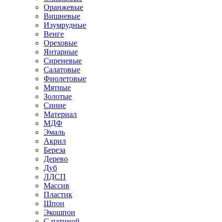
Оранжевые
Вишневые
Изумрудные
Венге
Ореховые
Янтарные
Сиреневые
Салатовые
Фиолетовые
Мятные
Золотые
Синие
Материал
МДФ
Эмаль
Акрил
Береза
Дерево
Дуб
ЛДСП
Массив
Пластик
Шпон
Экошпон
С патиной