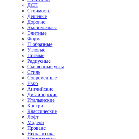
ДСП
Стоимость
Дешевые
Дорогие
Эконом-класс
Элитные
Форма
П-образные
Угловые
Прямые
Радиусные
Скошенные углы
Стиль
Современные
Евро
Английские
Дизайнерские
Итальянские
Кантри
Классические
Лофт
Модерн
Прованс
Неоклассика