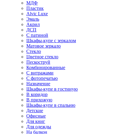
МДФ
Пластик
Alvic Luxe
Эмаль
Акрил
ДСП
С патиной
Шкафы-купе с зеркалом
Матовое зеркало
Стекло
Цветное стекло
Пескоструй
Комбинированные
С витражами
С фотопечатью
Назначение
Шкафы-купе в гостиную
В коридор
В прихожую
Шкафы-купе в спальню
Детские
Офисные
Для книг
Для одежды
На балкон