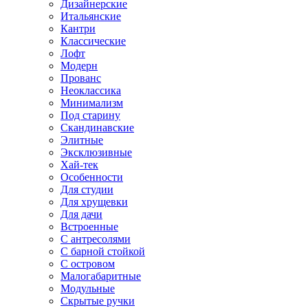
Дизайнерские
Итальянские
Кантри
Классические
Лофт
Модерн
Прованс
Неоклассика
Минимализм
Под старину
Скандинавские
Элитные
Эксклюзивные
Хай-тек
Особенности
Для студии
Для хрущевки
Для дачи
Встроенные
С антресолями
С барной стойкой
С островом
Малогабаритные
Модульные
Скрытые ручки