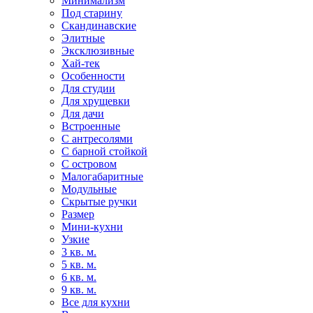
Минимализм
Под старину
Скандинавские
Элитные
Эксклюзивные
Хай-тек
Особенности
Для студии
Для хрущевки
Для дачи
Встроенные
С антресолями
С барной стойкой
С островом
Малогабаритные
Модульные
Скрытые ручки
Размер
Мини-кухни
Узкие
3 кв. м.
5 кв. м.
6 кв. м.
9 кв. м.
Все для кухни