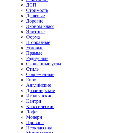
ДСП
Стоимость
Дешевые
Дорогие
Эконом-класс
Элитные
Форма
П-образные
Угловые
Прямые
Радиусные
Скошенные углы
Стиль
Современные
Евро
Английские
Дизайнерские
Итальянские
Кантри
Классические
Лофт
Модерн
Прованс
Неоклассика