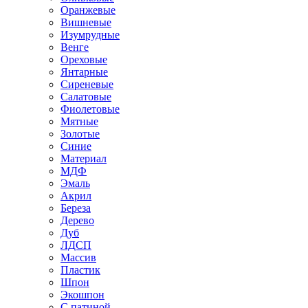
Оранжевые
Вишневые
Изумрудные
Венге
Ореховые
Янтарные
Сиреневые
Салатовые
Фиолетовые
Мятные
Золотые
Синие
Материал
МДФ
Эмаль
Акрил
Береза
Дерево
Дуб
ЛДСП
Массив
Пластик
Шпон
Экошпон
С патиной