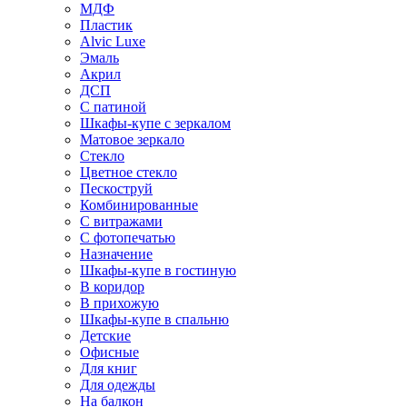
МДФ
Пластик
Alvic Luxe
Эмаль
Акрил
ДСП
С патиной
Шкафы-купе с зеркалом
Матовое зеркало
Стекло
Цветное стекло
Пескоструй
Комбинированные
С витражами
С фотопечатью
Назначение
Шкафы-купе в гостиную
В коридор
В прихожую
Шкафы-купе в спальню
Детские
Офисные
Для книг
Для одежды
На балкон