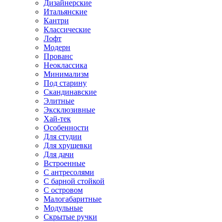
Дизайнерские
Итальянские
Кантри
Классические
Лофт
Модерн
Прованс
Неоклассика
Минимализм
Под старину
Скандинавские
Элитные
Эксклюзивные
Хай-тек
Особенности
Для студии
Для хрущевки
Для дачи
Встроенные
С антресолями
С барной стойкой
С островом
Малогабаритные
Модульные
Скрытые ручки