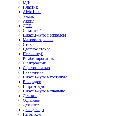
МДФ
Пластик
Alvic Luxe
Эмаль
Акрил
ДСП
С патиной
Шкафы-купе с зеркалом
Матовое зеркало
Стекло
Цветное стекло
Пескоструй
Комбинированные
С витражами
С фотопечатью
Назначение
Шкафы-купе в гостиную
В коридор
В прихожую
Шкафы-купе в спальню
Детские
Офисные
Для книг
Для одежды
На балкон