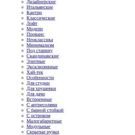
Дизайнерские
Итальянские
Кантри
Классические
Лофт
Модерн
Прованс
Неоклассика
Минимализм
Под старину
Скандинавские
Элитные
Эксклюзивные
Хай-тек
Особенности
Для студии
Для хрущевки
Для дачи
Встроенные
С антресолями
С барной стойкой
С островом
Малогабаритные
Модульные
Скрытые ручки