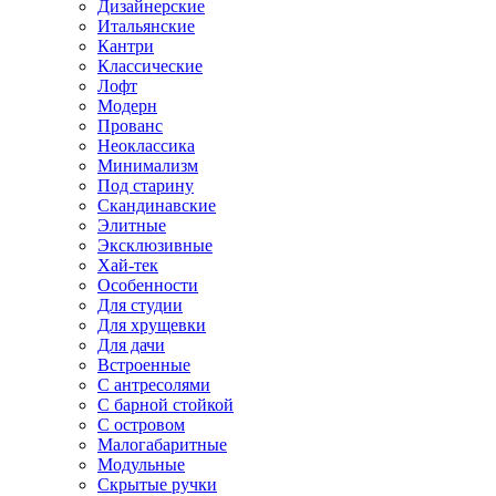
Дизайнерские
Итальянские
Кантри
Классические
Лофт
Модерн
Прованс
Неоклассика
Минимализм
Под старину
Скандинавские
Элитные
Эксклюзивные
Хай-тек
Особенности
Для студии
Для хрущевки
Для дачи
Встроенные
С антресолями
С барной стойкой
С островом
Малогабаритные
Модульные
Скрытые ручки