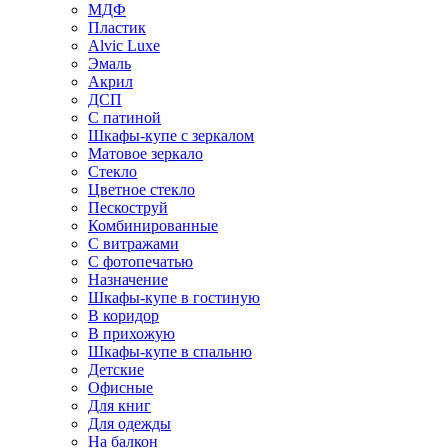
МДФ
Пластик
Alvic Luxe
Эмаль
Акрил
ДСП
С патиной
Шкафы-купе с зеркалом
Матовое зеркало
Стекло
Цветное стекло
Пескоструй
Комбинированные
С витражами
С фотопечатью
Назначение
Шкафы-купе в гостиную
В коридор
В прихожую
Шкафы-купе в спальню
Детские
Офисные
Для книг
Для одежды
На балкон