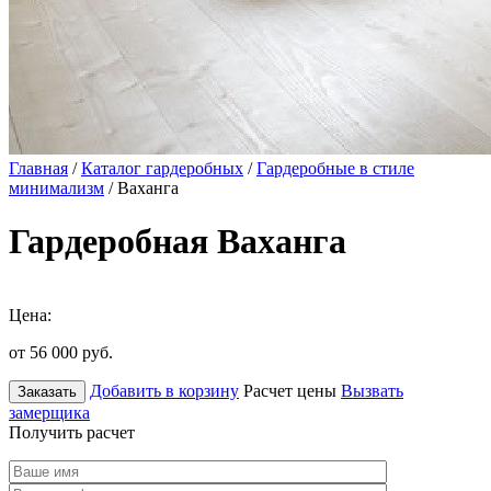
Главная
/
Каталог гардеробных
/
Гардеробные в стиле
минимализм
/ Ваханга
Гардеробная Ваханга
Цена:
от 56 000
руб.
Добавить в корзину
Расчет цены
Вызвать
Заказать
замерщика
Получить расчет