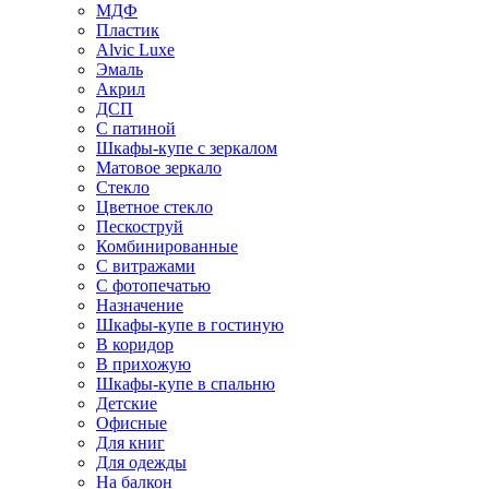
МДФ
Пластик
Alvic Luxe
Эмаль
Акрил
ДСП
С патиной
Шкафы-купе с зеркалом
Матовое зеркало
Стекло
Цветное стекло
Пескоструй
Комбинированные
С витражами
С фотопечатью
Назначение
Шкафы-купе в гостиную
В коридор
В прихожую
Шкафы-купе в спальню
Детские
Офисные
Для книг
Для одежды
На балкон