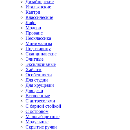
Дизайнерские
Итальянские
Кантри
Классические
Лофт
Модерн
Прованс
Неоклассика
Минимализм
Под старину
Скандинавские
Элитные
Эксклюзивные
Хай-тек
Особенности
Для студии
Для хрущевки
Для дачи
Встроенные
С антресолями
С барной стойкой
С островом
Малогабаритные
Модульные
Скрытые ручки