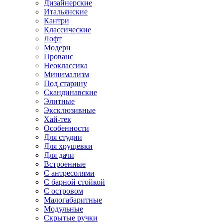
Дизайнерские
Итальянские
Кантри
Классические
Лофт
Модерн
Прованс
Неоклассика
Минимализм
Под старину
Скандинавские
Элитные
Эксклюзивные
Хай-тек
Особенности
Для студии
Для хрущевки
Для дачи
Встроенные
С антресолями
С барной стойкой
С островом
Малогабаритные
Модульные
Скрытые ручки