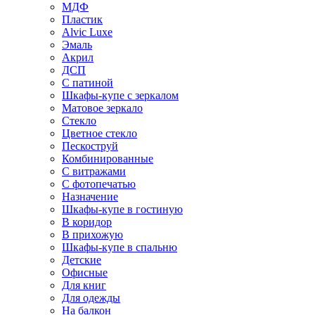
МДФ
Пластик
Alvic Luxe
Эмаль
Акрил
ДСП
С патиной
Шкафы-купе с зеркалом
Матовое зеркало
Стекло
Цветное стекло
Пескоструй
Комбинированные
С витражами
С фотопечатью
Назначение
Шкафы-купе в гостиную
В коридор
В прихожую
Шкафы-купе в спальню
Детские
Офисные
Для книг
Для одежды
На балкон