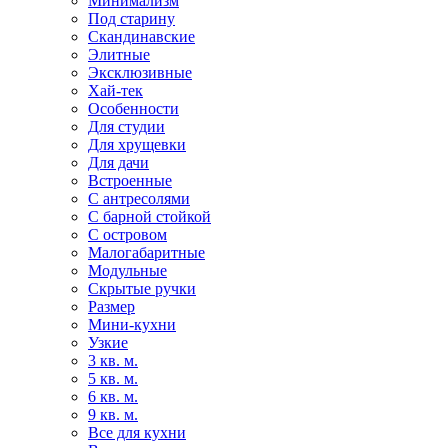
Минимализм
Под старину
Скандинавские
Элитные
Эксклюзивные
Хай-тек
Особенности
Для студии
Для хрущевки
Для дачи
Встроенные
С антресолями
С барной стойкой
С островом
Малогабаритные
Модульные
Скрытые ручки
Размер
Мини-кухни
Узкие
3 кв. м.
5 кв. м.
6 кв. м.
9 кв. м.
Все для кухни