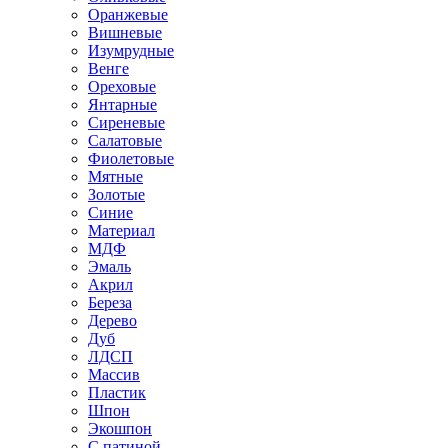
Оранжевые
Вишневые
Изумрудные
Венге
Ореховые
Янтарные
Сиреневые
Салатовые
Фиолетовые
Мятные
Золотые
Синие
Материал
МДФ
Эмаль
Акрил
Береза
Дерево
Дуб
ЛДСП
Массив
Пластик
Шпон
Экошпон
С патиной