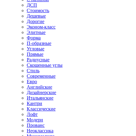
ДСП
Стоимость
Дешевые
Дорогие
Эконом-класс
Элитные
Форма
П-образные
Угловые
Прямые
Радиусные
Скошенные углы
Стиль
Современные
Евро
Английские
Дизайнерские
Итальянские
Кантри
Классические
Лофт
Модерн
Прованс
Неоклассика