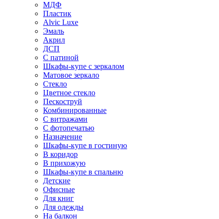
МДФ
Пластик
Alvic Luxe
Эмаль
Акрил
ДСП
С патиной
Шкафы-купе с зеркалом
Матовое зеркало
Стекло
Цветное стекло
Пескоструй
Комбинированные
С витражами
С фотопечатью
Назначение
Шкафы-купе в гостиную
В коридор
В прихожую
Шкафы-купе в спальню
Детские
Офисные
Для книг
Для одежды
На балкон