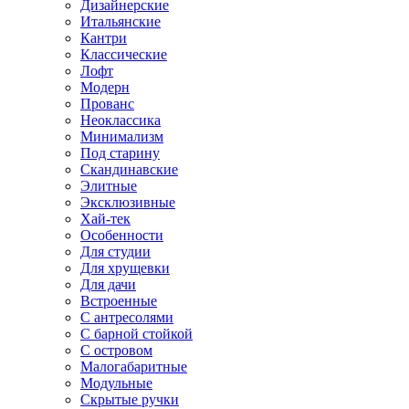
Дизайнерские
Итальянские
Кантри
Классические
Лофт
Модерн
Прованс
Неоклассика
Минимализм
Под старину
Скандинавские
Элитные
Эксклюзивные
Хай-тек
Особенности
Для студии
Для хрущевки
Для дачи
Встроенные
С антресолями
С барной стойкой
С островом
Малогабаритные
Модульные
Скрытые ручки