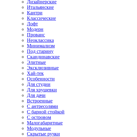
Дизайнерские
Итальянские
Кантри
Классические
Лофт
Модерн
Прованс
Неоклассика
Минимализм
Под старину
Скандинавские
Элитные
Эксклюзивные
Хай-тек
Особенности
Для студии
Для хрущевки
Для дачи
Встроенные
С антресолями
С барной стойкой
С островом
Малогабаритные
Модульные
Скрытые ручки