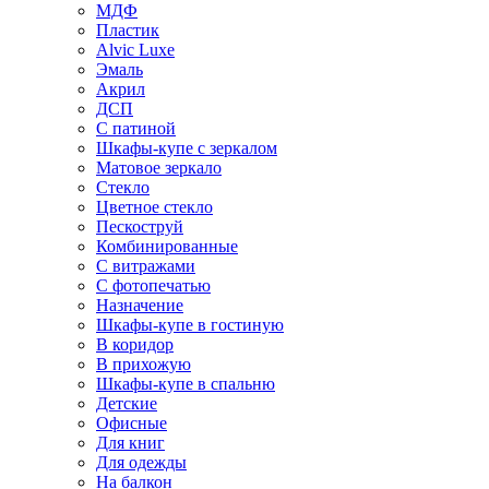
МДФ
Пластик
Alvic Luxe
Эмаль
Акрил
ДСП
С патиной
Шкафы-купе с зеркалом
Матовое зеркало
Стекло
Цветное стекло
Пескоструй
Комбинированные
С витражами
С фотопечатью
Назначение
Шкафы-купе в гостиную
В коридор
В прихожую
Шкафы-купе в спальню
Детские
Офисные
Для книг
Для одежды
На балкон