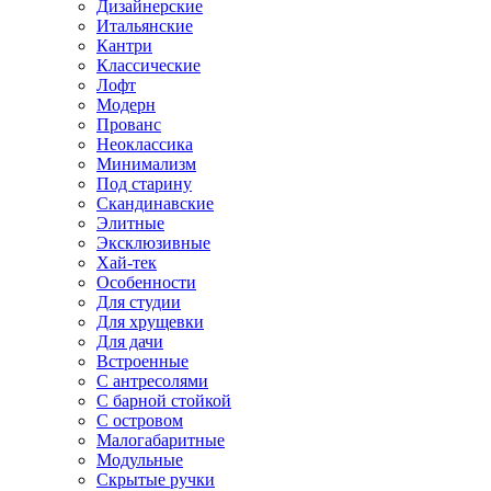
Дизайнерские
Итальянские
Кантри
Классические
Лофт
Модерн
Прованс
Неоклассика
Минимализм
Под старину
Скандинавские
Элитные
Эксклюзивные
Хай-тек
Особенности
Для студии
Для хрущевки
Для дачи
Встроенные
С антресолями
С барной стойкой
С островом
Малогабаритные
Модульные
Скрытые ручки