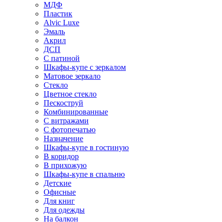
МДФ
Пластик
Alvic Luxe
Эмаль
Акрил
ДСП
С патиной
Шкафы-купе с зеркалом
Матовое зеркало
Стекло
Цветное стекло
Пескоструй
Комбинированные
С витражами
С фотопечатью
Назначение
Шкафы-купе в гостиную
В коридор
В прихожую
Шкафы-купе в спальню
Детские
Офисные
Для книг
Для одежды
На балкон