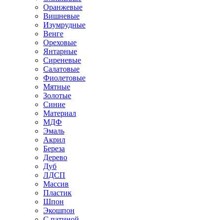
Оранжевые
Вишневые
Изумрудные
Венге
Ореховые
Янтарные
Сиреневые
Салатовые
Фиолетовые
Мятные
Золотые
Синие
Материал
МДФ
Эмаль
Акрил
Береза
Дерево
Дуб
ЛДСП
Массив
Пластик
Шпон
Экошпон
С патиной