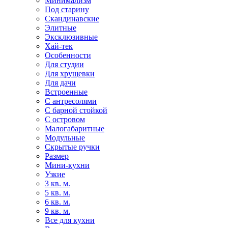
Минимализм
Под старину
Скандинавские
Элитные
Эксклюзивные
Хай-тек
Особенности
Для студии
Для хрущевки
Для дачи
Встроенные
С антресолями
С барной стойкой
С островом
Малогабаритные
Модульные
Скрытые ручки
Размер
Мини-кухни
Узкие
3 кв. м.
5 кв. м.
6 кв. м.
9 кв. м.
Все для кухни