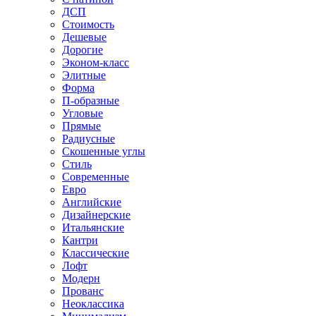
ДСП
Стоимость
Дешевые
Дорогие
Эконом-класс
Элитные
Форма
П-образные
Угловые
Прямые
Радиусные
Скошенные углы
Стиль
Современные
Евро
Английские
Дизайнерские
Итальянские
Кантри
Классические
Лофт
Модерн
Прованс
Неоклассика