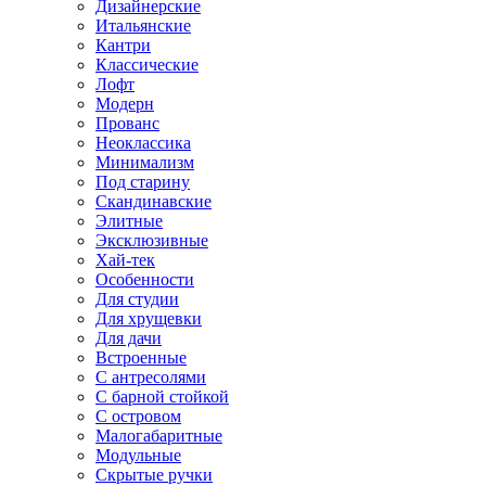
Дизайнерские
Итальянские
Кантри
Классические
Лофт
Модерн
Прованс
Неоклассика
Минимализм
Под старину
Скандинавские
Элитные
Эксклюзивные
Хай-тек
Особенности
Для студии
Для хрущевки
Для дачи
Встроенные
С антресолями
С барной стойкой
С островом
Малогабаритные
Модульные
Скрытые ручки