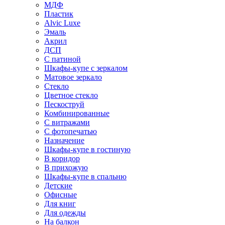
МДФ
Пластик
Alvic Luxe
Эмаль
Акрил
ДСП
С патиной
Шкафы-купе с зеркалом
Матовое зеркало
Стекло
Цветное стекло
Пескоструй
Комбинированные
С витражами
С фотопечатью
Назначение
Шкафы-купе в гостиную
В коридор
В прихожую
Шкафы-купе в спальню
Детские
Офисные
Для книг
Для одежды
На балкон